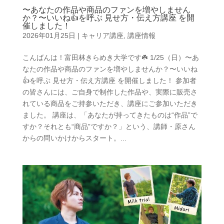
〜あなたの作品や商品のファンを増やしません
か？〜いいね👍を呼ぶ 見せ方・伝え方講座 を開
催しました！
2026年01月25日
|
キャリア講座
,
講座情報
こんばんは！富田林きらめき大学です☘️ 1/25（日）〜あ
なたの作品や商品のファンを増やしませんか？〜いいね
👍を呼ぶ 見せ方・伝え方講座 を開催しました！ 参加者
の皆さんには、ご自身で制作した作品や、実際に販売さ
れている商品をご持参いただき、講座にご参加いただき
ました。 講座は、「あなたが持ってきたものは“作品”で
すか？それとも“商品”ですか？」という、講師・原さん
からの問いかけからスタート。...