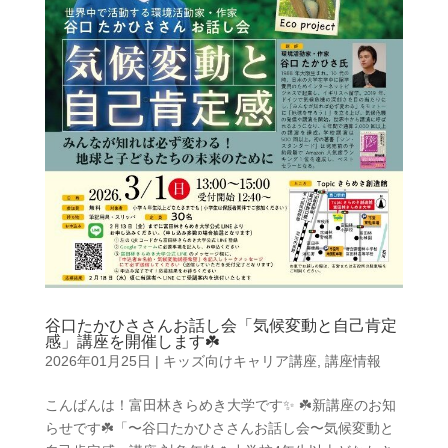
谷口たかひささんお話し会「気候変動と自己肯定
感」講座を開催します☘️
2026年01月25日
|
キッズ向けキャリア講座
,
講座情報
こんばんは！富田林きらめき大学です✨ ☘️新講座のお知
らせです☘️「〜谷口たかひささんお話し会〜気候変動と